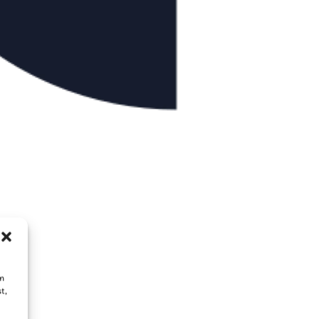
um
t,