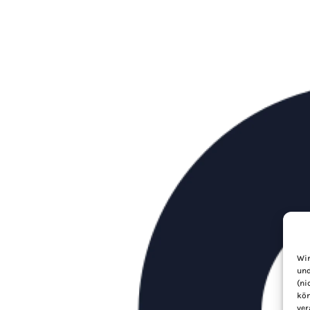
Wir
und
(ni
kön
ver