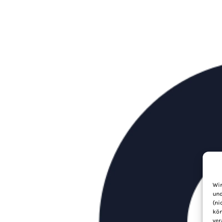
Wir
und
(ni
kön
ver