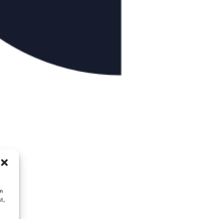
um
t,