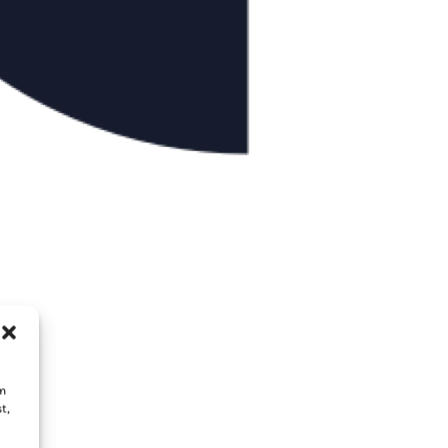
um
t,