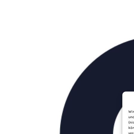
Wir
und
(ni
kön
ver