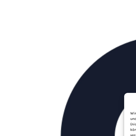
Wir
und
(ni
kön
ver