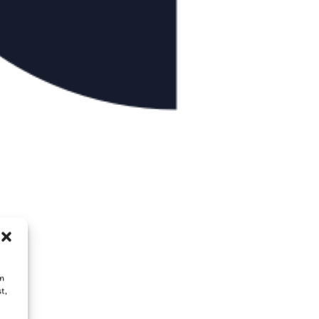
um
t,