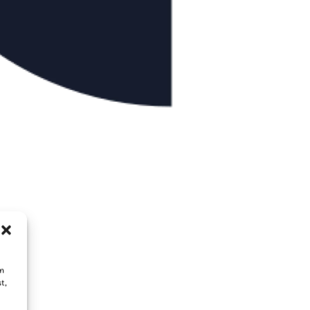
um
t,