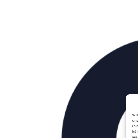
Wir
und
(ni
kön
ver