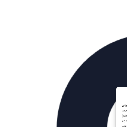
Wir
und
(ni
kön
ver