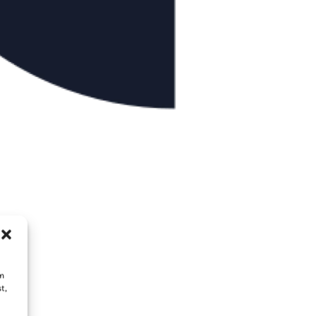
um
t,