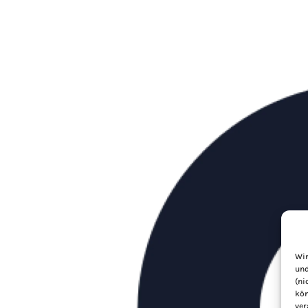
Wir
und
(ni
kön
ver