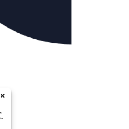
um
t,