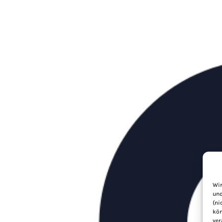
Wir
und
(ni
kön
ver