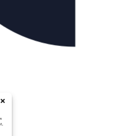
um
t,