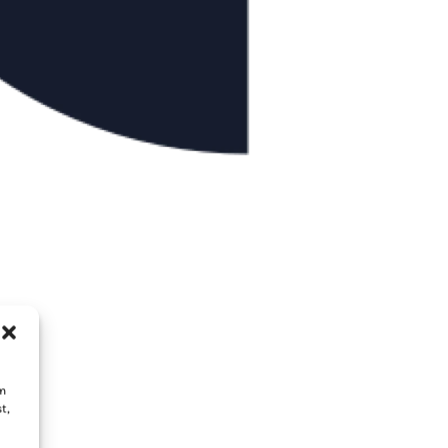
um
t,