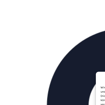
Wir
und
(ni
kön
ver