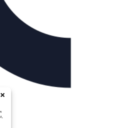
um
t,