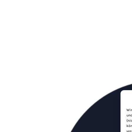
Wir
und
(ni
kön
ver