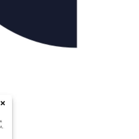
um
t,