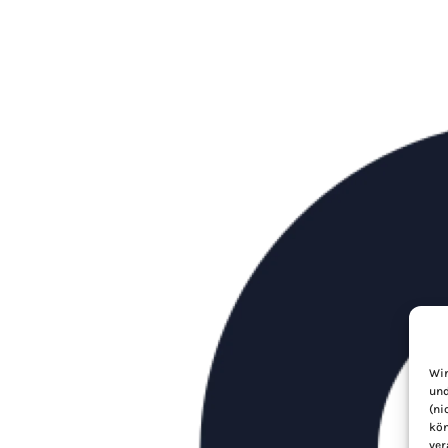
Wir
und
(ni
kön
ver