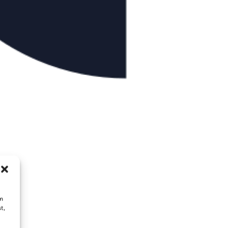
um
t,