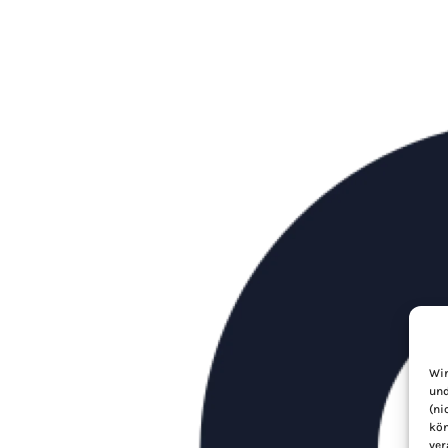
Wir
und
(ni
kön
ver