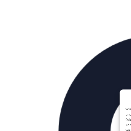
Wir
und
(ni
kön
ver