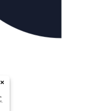
um
t,