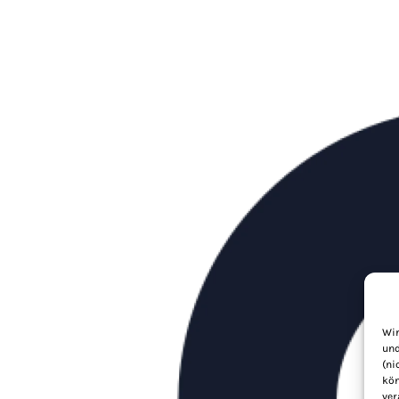
Wir
und
(ni
kön
ver