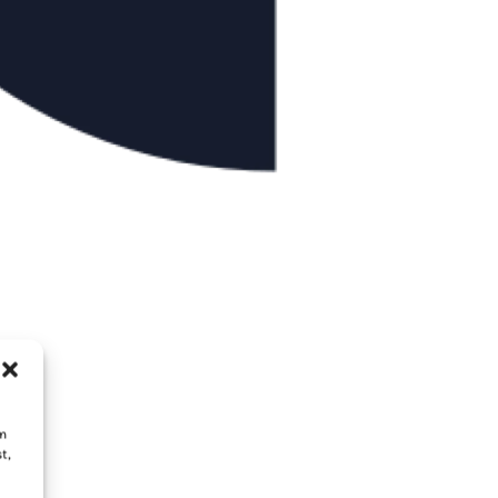
um
t,