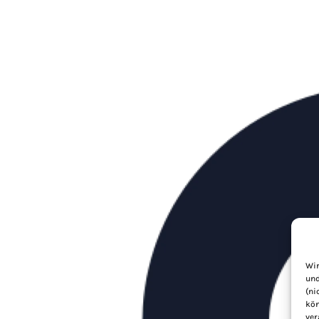
Wir
und
(ni
kön
ver