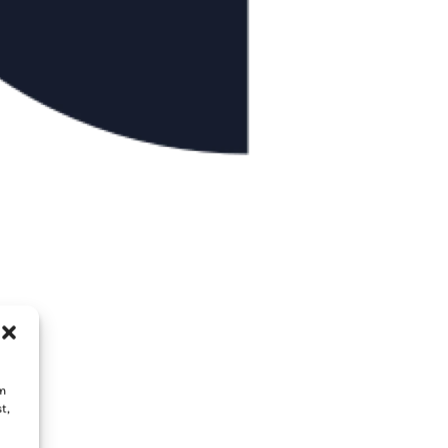
um
t,