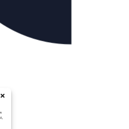
um
t,