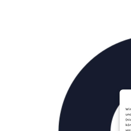
Wir
und
(ni
kön
ver