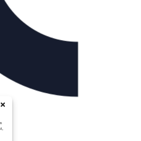
um
t,