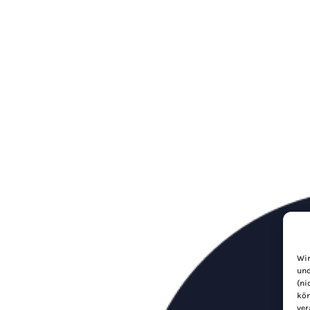
Wir
und
(ni
kön
ver