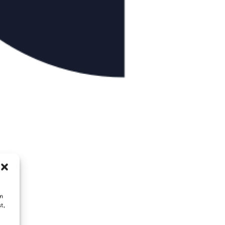
um
t,