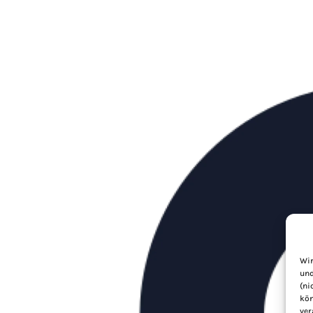
Wir
und
(ni
kön
ver