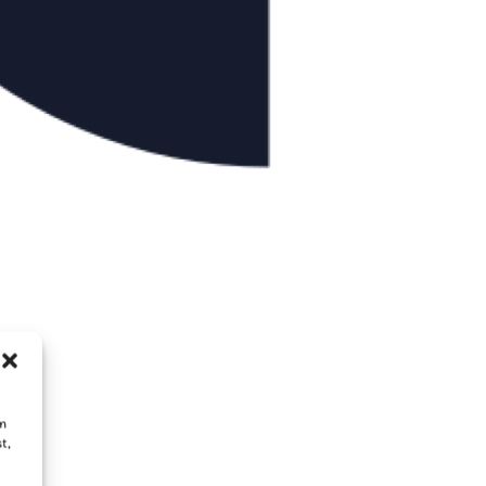
um
t,