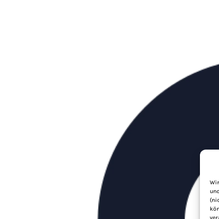
Wir
und
(ni
kön
ver