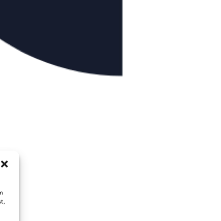
um
t,