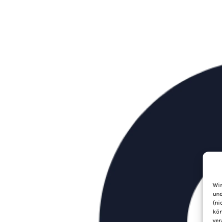
Wir
und
(ni
kön
ver