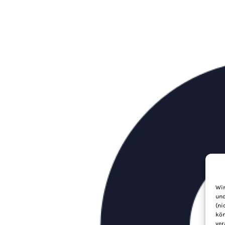
Wir
und
(ni
kön
ver