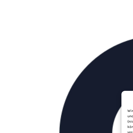
Wir
und
(ni
kön
ver