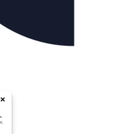
um
t,