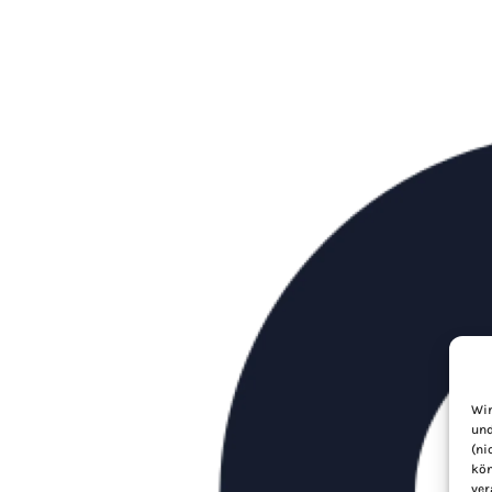
Wir
und
(ni
kön
ver