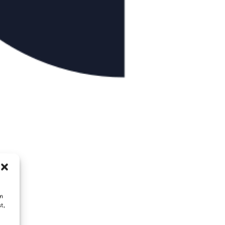
um
t,